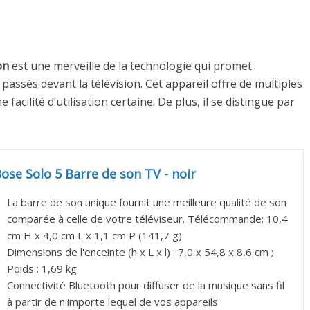
on
est une merveille de la technologie qui promet
assés devant la télévision. Cet appareil offre de multiples
 facilité d’utilisation certaine. De plus, il se distingue par
ose Solo 5 Barre de son TV - noir
La barre de son unique fournit une meilleure qualité de son
comparée à celle de votre téléviseur. Télécommande: 10,4
cm H x 4,0 cm L x 1,1 cm P (141,7 g)
Dimensions de l'enceinte (h x L x l) : 7,0 x 54,8 x 8,6 cm ;
Poids : 1,69 kg
Connectivité Bluetooth pour diffuser de la musique sans fil
à partir de n'importe lequel de vos appareils