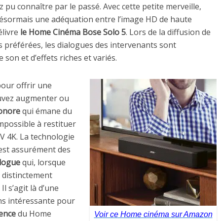
 pu connaître par le passé. Avec cette petite merveille,
r désormais une adéquation entre l’image HD de haute
élivre
le Home Cinéma Bose Solo 5
. Lors de la diffusion de
s préférées, les dialogues des intervenants sont
on et d’effets riches et variés.
our offrir une
ouvez augmenter ou
sonore
qui émane du
possible à restituer
V 4K. La technologie
est assurément des
logue
qui, lorsque
s distinctement
l s’agit là d’une
ns intéressante pour
lence
du Home
Voir ce Home cinéma sur Amazon