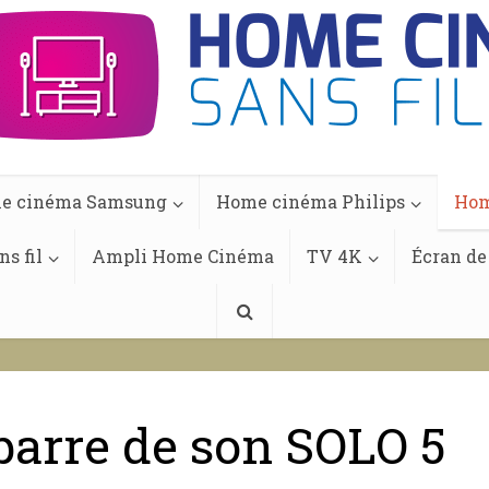
e cinéma Samsung
Home cinéma Philips
Hom
s fil
Ampli Home Cinéma
TV 4K
Écran de
arre de son SOLO 5