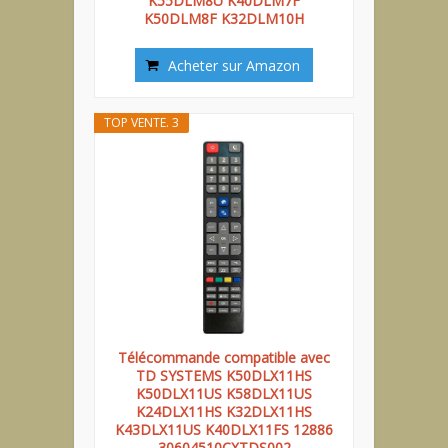
K55DLM8U K40DLM7F
K50DLM8F K32DLM10H
Acheter sur Amazon
TOP VENTE. 3
Télécommande compatible avec
TD SYSTEMS K50DLX11HS
K50DLX11US K58DLX11US
K24DLX11HS K32DLX11HS
K43DLX11US K40DLX11FS 12886
30604510CXTDS002