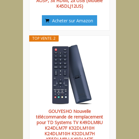
AOSP, 3x HDMI, 2x USB (Modèle
K45DLJ12US)
Acheter sur Amazon
TOP VENTE. 2
GOUYESHO Nouvelle
télécommande de remplacement
pour TD Systems TV K49DLM8U
K24DLM7F K32DLM10H
K24DLM10H K32DLM7H