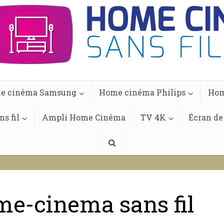
e cinéma Samsung
Home cinéma Philips
Hom
s fil
Ampli Home Cinéma
TV 4K
Écran de
e-cinema sans fil