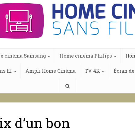
e cinéma Samsung
Home cinéma Philips
Hom
s fil
Ampli Home Cinéma
TV 4K
Écran de
ix d’un bon